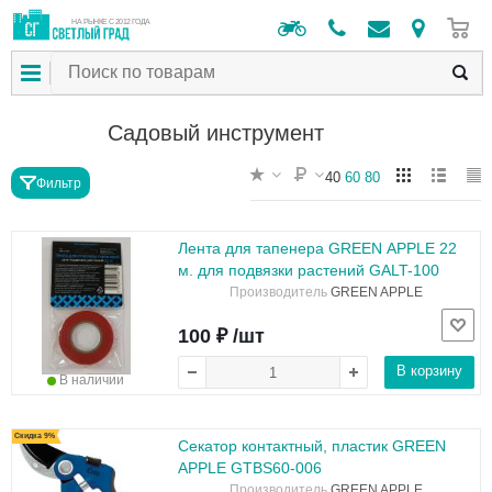
0
НА РЫНКЕ С 2012 ГОДА
Садовый инструмент
40
60
80
Фильтр
Лента для тапенера GREEN APPLE 22
м. для подвязки растений GALT-100
Производитель
GREEN APPLE
100 ₽ /шт
В корзину
В наличии
Скидка 9%
Секатор контактный, пластик GREEN
APPLE GTBS60-006
Производитель
GREEN APPLE