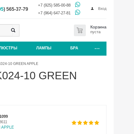
+7 (925) 585-00-88
Вход
95
) 565-37-79
+7 (964) 647-27-81
0
Корзина
пуста
ЛЮСТРЫ
ЛАМПЫ
БРА
PK024-10 GREEN APPLE
PK024-10 GREEN
1099
8611
 APPLE