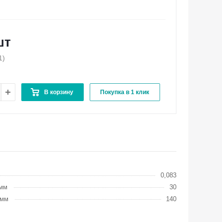
шт
1)
В корзину
Покупка в 1 клик
0,083
 мм
30
 мм
140