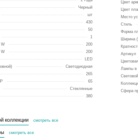
Цвет ар
Черный
Цвет пл
шт
Место ус
430
Стиль
50
Форма п
1
Ширина (
, W
200
Кратност
, W
200
Артикул
LED
Цветовая
овной)
Светодиодная
Лампы в 
265
Световой
IP
65
Коллекц
Стеклянные
Сфера п
380
ой коллекции
смотреть все
ры
смотреть все