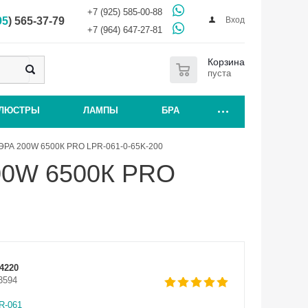
+7 (925) 585-00-88
Вход
95
) 565-37-79
+7 (964) 647-27-81
0
Корзина
пуста
ЛЮСТРЫ
ЛАМПЫ
БРА
ЭРА 200W 6500К PRO LPR-061-0-65K-200
00W 6500К PRO
4220
3594
R-061