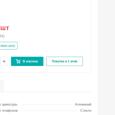
/шт
34)
товую цену
В корзину
Покупка в 1 клик
л арматуры
Алюминий
л плафонов
Стекло