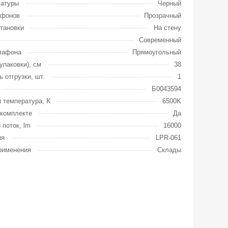
матуры
Черный
афонов
Прозрачный
тановки
На стену
Современный
лафона
Прямоугольный
упаковки), см
38
ь отгрузки, шт.
1
Б0043594
 температура, K
6500K
комплекте
Да
 поток, lm
16000
ия
LPR-061
рименения
Склады