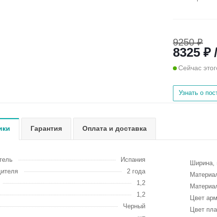
9250 ₽
8325 ₽ 
Сейчас этог
Узнать о по
ики
Гарантия
Оплата и доставка
тель
Испания
Ширина,
дителя
2 года
Материа
1,2
Материа
1,2
Цвет ар
Черный
Цвет пл