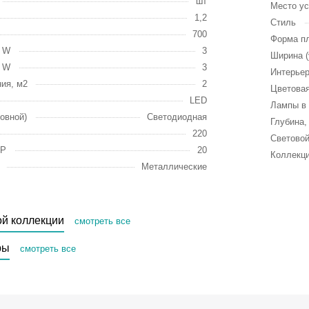
шт
Место ус
1,2
Стиль
700
Форма п
, W
3
Ширина (
, W
3
Интерье
ия, м2
2
Цветовая
LED
Лампы в 
овной)
Светодиодная
Глубина,
220
Световой
IP
20
Коллекц
Металлические
ой коллекции
смотреть все
ры
смотреть все