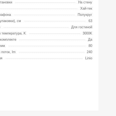
тановки
На стену
Хай-тек
лафона
Полукруг
упаковки), см
63
р
Для гостиной
 температура, K
3000K
комплекте
Да
 мм
80
 поток, lm
240
ия
Linio