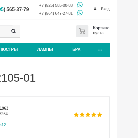
+7 (925) 585-00-88
Вход
95
) 565-37-79
+7 (964) 647-27-81
0
Корзина
пуста
ЛЮСТРЫ
ЛАМПЫ
БРА
2105-01
1963
8254
а12