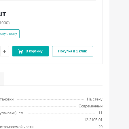
шт
1000)
товую цену
В корзину
Покупка в 1 клик
тановки
На стену
Современный
упаковки), см
11
12-2105-01
страиваемой части,
29