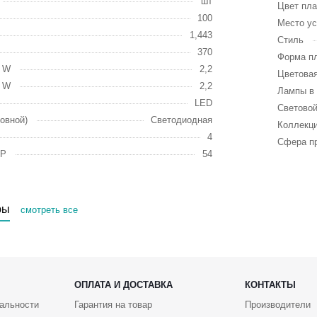
шт
Цвет пл
100
Место ус
1,443
Стиль
370
Форма п
, W
2,2
Цветовая
, W
2,2
Лампы в 
LED
Световой
овной)
Светодиодная
Коллекц
4
Сфера п
IP
54
ры
смотреть все
ОПЛАТА И ДОСТАВКА
КОНТАКТЫ
альности
Гарантия на товар
Производители