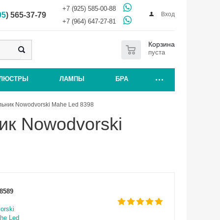
+7 (925) 585-00-88
Вход
95
) 565-37-79
+7 (964) 647-27-81
0
Корзина
пуста
ЛЮСТРЫ
ЛАМПЫ
БРА
ьник Nowodvorski Mahe Led 8398
ик Nowodvorski
8589
orski
he Led