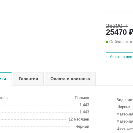
28300 ₽
25470 ₽
Сейчас этог
Узнать о по
ики
Гарантия
Оплата и доставка
тель
Польша
Виды ма
1,443
Ширина,
1.443
Материа
12 месяцев
Материа
Черный
Цвет ар