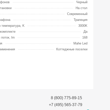
афонов
Черный
тановки
На стол
Современный
лафона
Трапеция
 температура, K
3000K
комплекте
Да
 поток, lm
168
ия
Mahe Led
рименения
Коттеджные поселки
8 (800) 775-89-15
+7 (495) 565-37-79