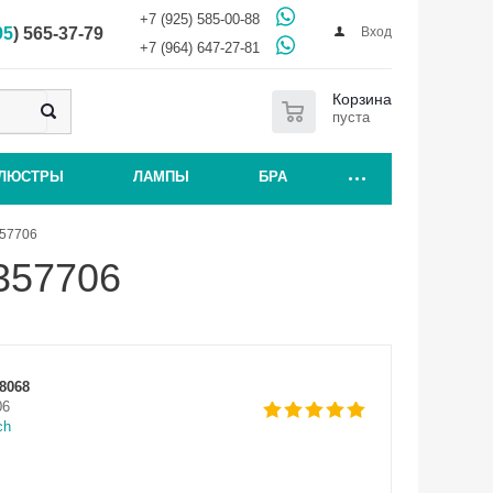
+7 (925) 585-00-88
Вход
95
) 565-37-79
+7 (964) 647-27-81
0
Корзина
пуста
ЛЮСТРЫ
ЛАМПЫ
БРА
357706
357706
8068
06
ch