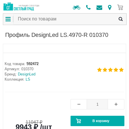
0
НА РЫНКЕ С 2012 ГОДА
Профиль DesignLed LS.4970-R 010370
Код товара:
592472
Артикул:
010370
Бренд:
DesignLed
Коллекция:
LS
В корзину
11047 ₽
9943 ₽ /шт