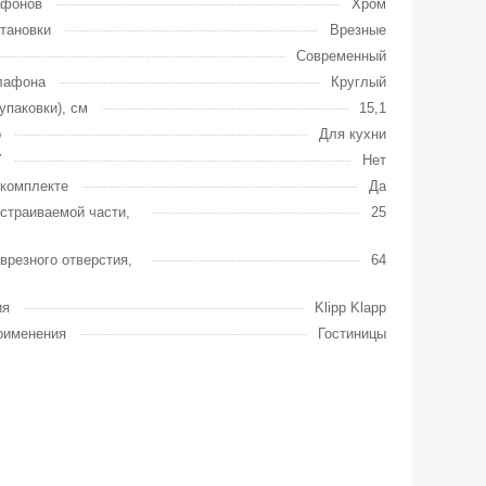
афонов
Хром
тановки
Врезные
Современный
лафона
Круглый
упаковки), см
15,1
р
Для кухни
У
Нет
комплекте
Да
страиваемой части,
25
врезного отверстия,
64
ия
Klipp Klapp
рименения
Гостиницы