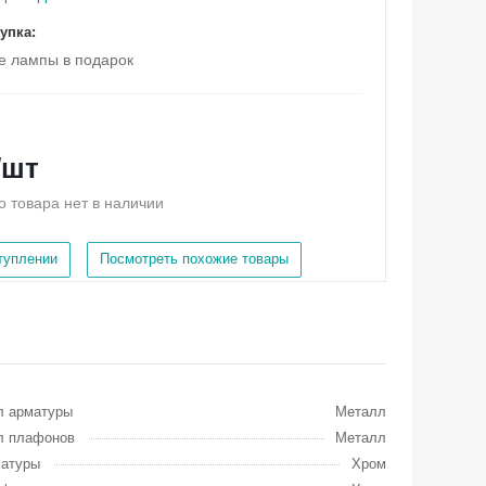
упка:
е лампы в подарок
/шт
о товара нет в наличии
ступлении
Посмотреть похожие товары
л арматуры
Металл
л плафонов
Металл
матуры
Хром