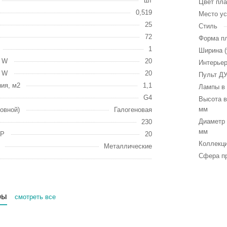
шт
Цвет пл
0,519
Место ус
25
Стиль
72
Форма п
1
Ширина (
, W
20
Интерье
, W
20
Пульт Д
ия, м2
1,1
Лампы в 
G4
Высота в
мм
овной)
Галогеновая
Диаметр 
230
мм
IP
20
Коллекц
Металлические
Сфера п
ры
смотреть все