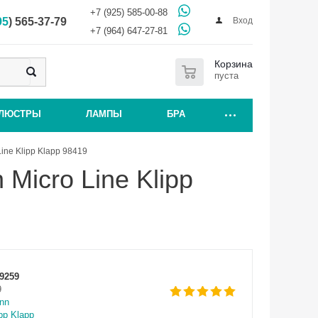
+7 (925) 585-00-88
Вход
95
) 565-37-79
+7 (964) 647-27-81
0
Корзина
пуста
ЛЮСТРЫ
ЛАМПЫ
БРА
ne Klipp Klapp 98419
Micro Line Klipp
9259
9
nn
pp Klapp