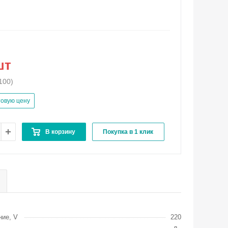
шт
100)
товую цену
В корзину
Покупка в 1 клик
ие, V
220