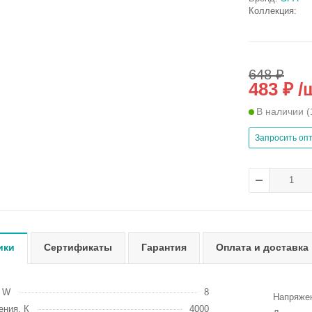
Коллекция:
648 ₽
483 ₽ /
В наличии
(
Запросить оп
ики
Сертификаты
Гарантия
Оплата и доставка
, W
8
Напряжен
ения, К
4000