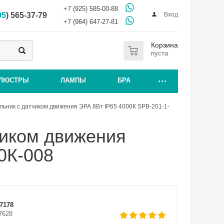
+7 (925) 585-00-88
Вход
95
) 565-37-79
+7 (964) 647-27-81
0
Корзина
пуста
ЛЮСТРЫ
ЛАМПЫ
БРА
ьник с датчиком движения ЭРА 8Вт IP65 4000К SPB-201-1-
чиком движения
0К-008
7178
7628