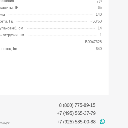
вижения
Да
защиты, IP
65
 мм
140
сети, Гц
~50/60
упаковки), см
14
ь отгрузки, шт.
1
Б0047628
 поток, lm
640
8 (800) 775-89-15
+7 (495) 565-37-79
+7 (925) 585-00-88
мация