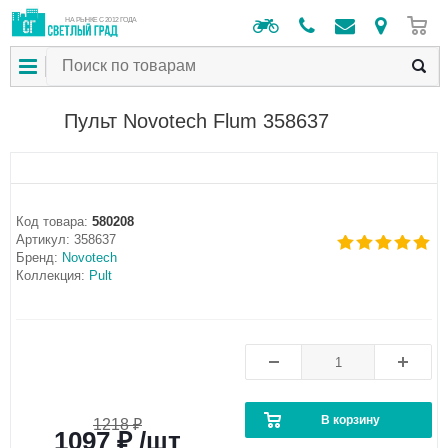
0
НА РЫНКЕ С 2012 ГОДА
Пульт Novotech Flum 358637
Код товара:
580208
Артикул:
358637
Бренд:
Novotech
Коллекция:
Pult
В корзину
1218 ₽
1097 ₽ /шт