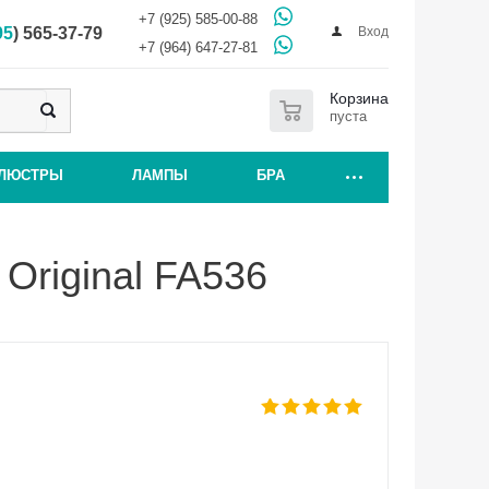
+7 (925) 585-00-88
Вход
95
) 565-37-79
+7 (964) 647-27-81
0
Корзина
пуста
ЛЮСТРЫ
ЛАМПЫ
БРА
 Original FA536