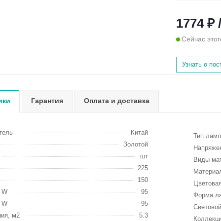
1774 ₽ 
Сейчас этог
Узнать о по
ики
Гарантия
Оплата и доставка
тель
Китай
Тип ламп
Золотой
Напряжен
шт
Виды ма
225
Материа
150
Цветовая
, W
95
Форма л
, W
95
Световой
ия, м2
5.3
Коллекц