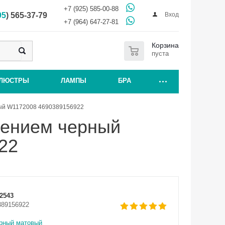
+7 (925) 585-00-88
Вход
95
) 565-37-79
+7 (964) 647-27-81
0
Корзина
пуста
ЛЮСТРЫ
ЛАМПЫ
БРА
вый W1172008 4690389156922
лением черный
22
2543
389156922
рный матовый