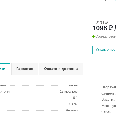
1220 ₽
1098 ₽ 
Сейчас этог
Узнать о по
ики
Гарантия
Оплата и доставка
тель
Швеция
Напряжен
дителя
12 месяцев
Степень 
0,1
Виды ма
0.097
Место ус
Черный
Стиль