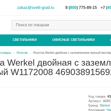
zakaz@svetli-grad.ru
8 (
800
) 775-89-15
+7 (
4
СВЕТИЛЬНИКИ
ОФИСНЫЕ СВЕТИЛЬНИКИ
отовары
-
Розетки
-
Розетка Werkel двойная с заземлением черный мато
а Werkel двойная с зазем
ый W1172008 46903891569
Код товара:
43
Артикул:
4690
Бренд:
Werkel
Коллекция:
Че