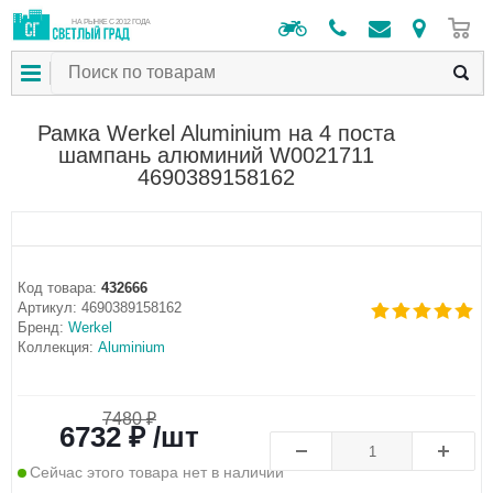
0
НА РЫНКЕ С 2012 ГОДА
Рамка Werkel Aluminium на 4 поста
шампань алюминий W0021711
4690389158162
Код товара:
432666
Артикул:
4690389158162
Бренд:
Werkel
Коллекция:
Aluminium
7480 ₽
6732 ₽ /шт
Сейчас этого товара нет в наличии