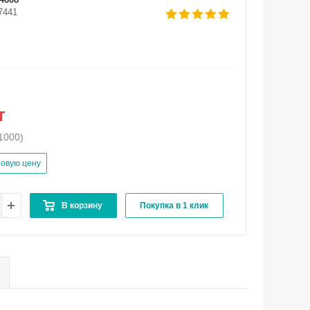
7441
т
1000)
товую цену
В корзину
Покупка в 1 клик