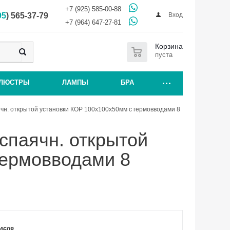
+7 (925) 585-00-88
Вход
95
) 565-37-79
+7 (964) 647-27-81
0
Корзина
пуста
ЛЮСТРЫ
ЛАМПЫ
БРА
чн. открытой установки КОР 100х100х50мм с гермовводами 8
спаячн. открытой
гермовводами 8
4608