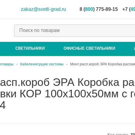
zakaz@svetli-grad.ru
8 (
800
) 775-89-15
+7 (
4
СВЕТИЛЬНИКИ
ОФИСНЫЕ СВЕТИЛЬНИКИ
отовары
-
Кабеленесущие системы
-
Монт.расп.короб ЭРА Коробка распая
асп.короб ЭРА Коробка ра
овки КОР 100х100х50мм с 
54
Код товара:
33