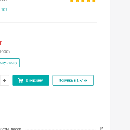
-101
т
1000)
товую цену
В корзину
Покупка в 1 клик
боты, часов
15