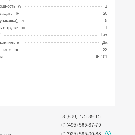
ощность, W
1
защиты, IP
20
упаковки), см
5
ь отгрузки, шт.
1
У
Нет
комплекте
Да
 поток, lm
22
ия
UB-101
8 (800) 775-89-15
+7 (495) 565-37-79
+7 (925) 585-00-88
мация