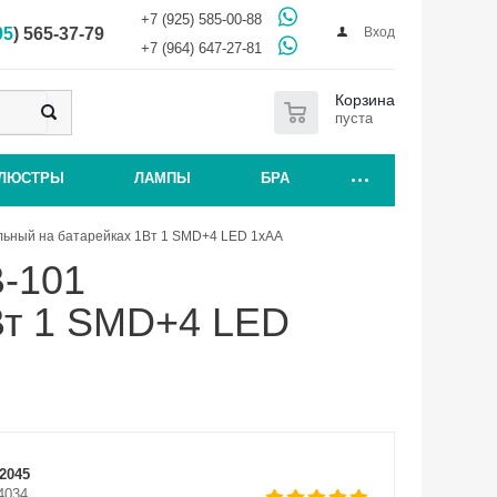
+7 (925) 585-00-88
Вход
95
) 565-37-79
+7 (964) 647-27-81
0
Корзина
пуста
ЛЮСТРЫ
ЛАМПЫ
БРА
ьный на батарейках 1Вт 1 SMD+4 LED 1хAA
-101
Вт 1 SMD+4 LED
2045
4034