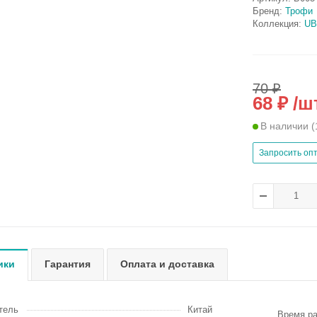
Бренд:
Трофи
Коллекция:
UB
70 ₽
68 ₽ /ш
В наличии
(
Запросить оп
ики
Гарантия
Оплата и доставка
тель
Китай
Время ра