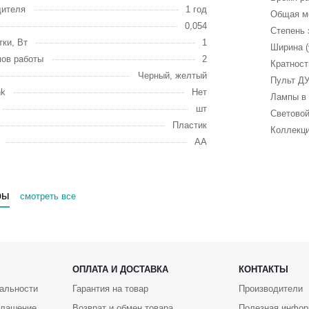
дителя
1 год
Общая м
0,054
Степень 
ки, Вт
1
Ширина (
ов работы
2
Кратност
Черный, желтый
Пульт Д
nk
Нет
Лампы в 
шт
Световой
Пластик
Коллекц
AA
ры
смотреть все
ОПЛАТА И ДОСТАВКА
КОНТАКТЫ
альности
Гарантия на товар
Производители
глашение
Возврат и обмен товара
Полезная инфор