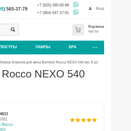
+7 (925) 585-00-88
Вход
95
) 565-37-79
+7 (964) 647-27-81
0
Корзина
пуста
ЛЮСТРЫ
ЛАМПЫ
БРА
Набор бокалов для вина Bormioli Rocco NEXO 540 мл, 6 шт
i Rocco NEXO 540
4833
5301
i Rocco
EXO