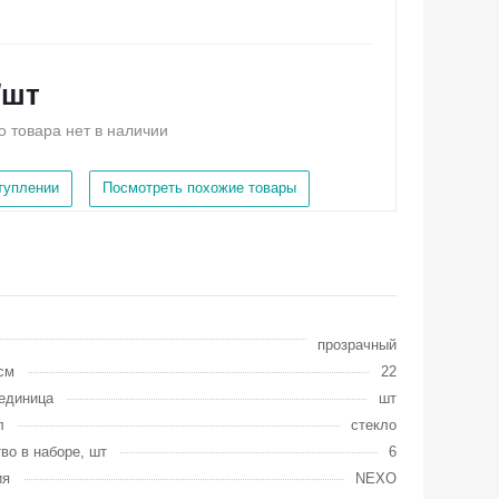
/шт
о товара нет в наличии
ступлении
Посмотреть похожие товары
прозрачный
см
22
единица
шт
л
стекло
во в наборе, шт
6
ия
NEXO