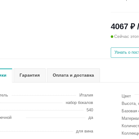
4067 ₽ 
Сейчас этог
Узнать о по
ики
Гарантия
Оплата и доставка
тель
Италия
Цвет
набор бокалов
Высота, 
540
Базовая 
оечной
да
Материа
Количест
для вина
Коллекц