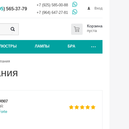
+7 (925) 585-00-88
Вход
95
) 565-37-79
+7 (964) 647-27-81
0
Корзина
пуста
ЛЮСТРЫ
ЛАМПЫ
БРА
спания
ания
4907
0R
Forte