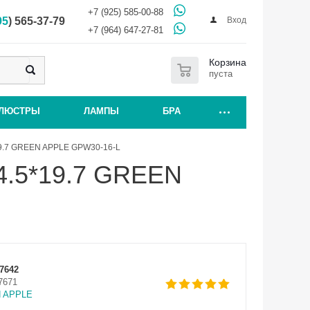
+7 (925) 585-00-88
Вход
95
) 565-37-79
+7 (964) 647-27-81
0
Корзина
пуста
ЛЮСТРЫ
ЛАМПЫ
БРА
19.7 GREEN APPLE GPW30-16-L
24.5*19.7 GREEN
7642
7671
 APPLE