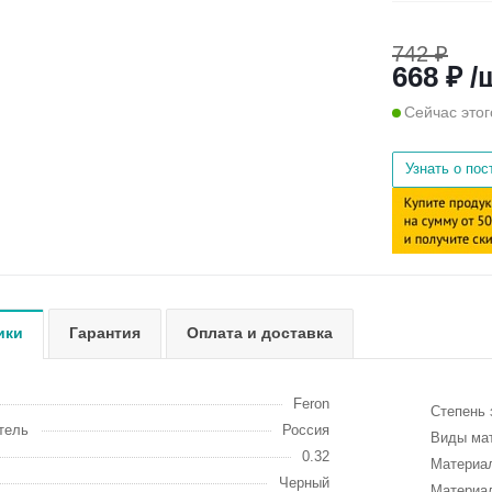
742 ₽
668 ₽ /
Сейчас этог
Узнать о по
ики
Гарантия
Оплата и доставка
Feron
Степень 
тель
Россия
Виды ма
0.32
Материа
Черный
Материа