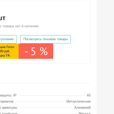
шт
о товара нет в наличии
ступлении
Посмотреть похожие товары
защиты, IP
65
териалов
Металлические
л арматуры
Алюминий
л плафонов
Металл