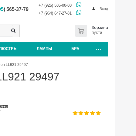
+7 (925) 585-00-88
Вход
95
) 565-37-79
+7 (964) 647-27-81
0
Корзина
пуста
ЛЮСТРЫ
ЛАМПЫ
БРА
ron LL921 29497
LL921 29497
8339
7