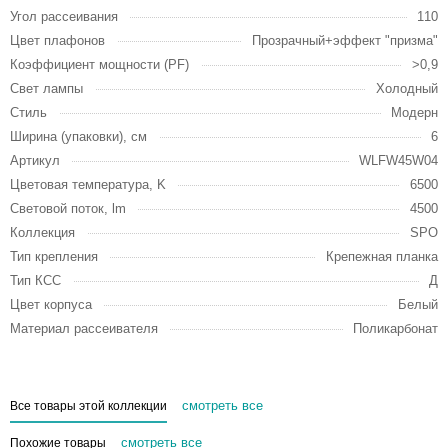
Угол рассеивания
110
Цвет плафонов
Прозрачный+эффект "призма"
Коэффициент мощности (PF)
>0,9
Свет лампы
Холодный
Стиль
Модерн
Ширина (упаковки), см
6
Артикул
WLFW45W04
Цветовая температура, K
6500
Световой поток, lm
4500
Коллекция
SPO
Тип крепления
Крепежная планка
Тип КСС
Д
Цвет корпуса
Белый
Материал рассеивателя
Поликарбонат
смотреть все
Все товары этой коллекции
смотреть все
Похожие товары