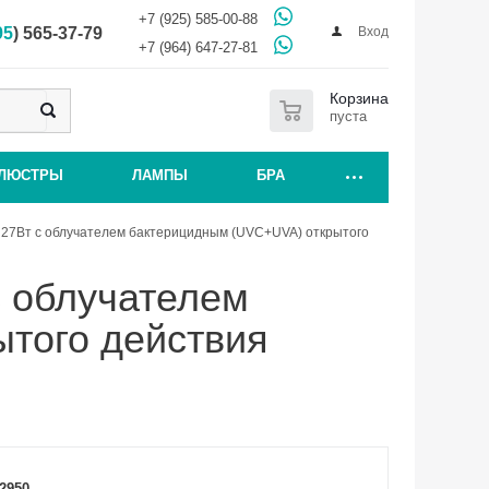
+7 (925) 585-00-88
Вход
95
) 565-37-79
+7 (964) 647-27-81
0
Корзина
пуста
ЛЮСТРЫ
ЛАМПЫ
БРА
 27Вт с облучателем бактерицидным (UVC+UVA) открытого
с облучателем
того действия
2950