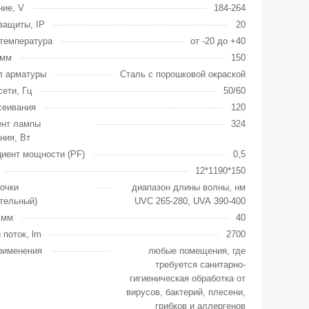
ие, V
184-264
защиты, IP
20
температура
от -20 до +40
 мм
150
л арматуры
Сталь с порошковой окраской
сети, Гц
50/60
сеивания
120
ент лампы
324
ния, Вт
иент мощности (PF)
0,5
12*1190*150
очки
диапазон длины волны, нм
тельный)
UVC 265-280, UVA 390-400
 мм
40
 поток, lm
2700
рименения
любые помещения, где
требуется санитарно-
гигиеническая обработка от
вирусов, бактерий, плесени,
грибков и аллергенов