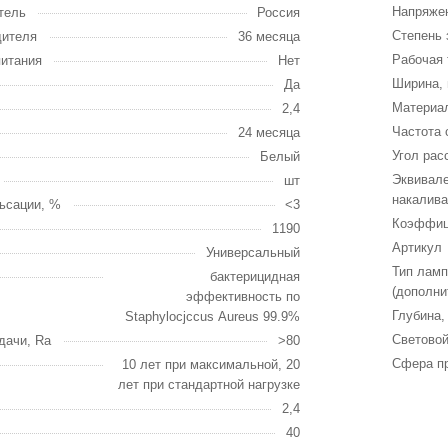
Напряжен
тель
Россия
Степень 
дителя
36 месяца
Рабочая 
питания
Нет
Ширина,
Да
Материа
2,4
Частота 
24 месяца
Угол рас
Белый
Эквивал
шт
накалива
ьсации, %
<3
Коэффиц
1190
Артикул
Универсальный
Тип ламп
бактерицидная
(дополни
эффективность по
Глубина,
Staphylocjccus Aureus 99.9%
Световой
дачи, Ra
>80
Сфера п
10 лет при максимальной, 20
лет при стандартной нагрузке
2,4
40