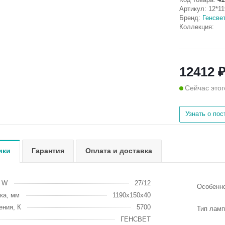
Артикул:
12*11
Бренд:
Генсве
Коллекция:
12412 ₽
Сейчас этог
Узнать о по
ики
Гарантия
Оплата и доставка
, W
27/12
Особенн
ка, мм
1190х150х40
ения, К
5700
Тип ламп
ГЕНСВЕТ