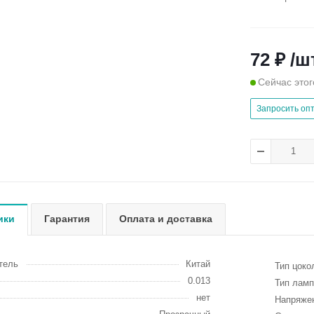
72 ₽ /ш
Сейчас этог
Запросить оп
ики
Гарантия
Оплата и доставка
тель
Китай
Тип цоко
0.013
Тип ламп
нет
Напряжен