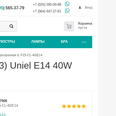
+7 (925) 585-00-88
Вход
95
) 565-37-79
+7 (964) 647-27-81
0
Корзина
пуста
ЛЮСТРЫ
ЛАМПЫ
БРА
прозрачная IL-F25-CL-40/E14
) Uniel E14 40W
7908
5-CL-40/E14
5-CL