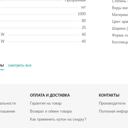
Прозрачный
Степень 
шт
Виды ма
1000
Материа
80
Цвет ар
25
Ширина (
, W
40
Форма л
, W
40
Коллекц
ры
смотреть все
ОПЛАТА И ДОСТАВКА
КОНТАКТЫ
альности
Гарантия на товар
Производители
глашение
Возврат и обмен товара
Полезная инфор
Как применить купон на скидку?