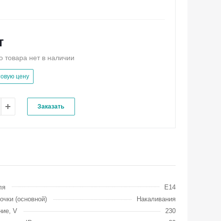
т
о товара нет в наличии
товую цену
Заказать
ля
E14
очки (основной)
Накаливания
ие, V
230