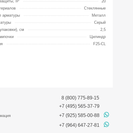
защиты, IP
20
териалов
Стеклянные
л арматуры
Металл
матуры
Серый
упаковки), см
2,5
ампочки
Цилиндр
ия
F25-CL
8 (800) 775-89-15
+7 (495) 565-37-79
+7 (925) 585-00-88
мация
+7 (964) 647-27-81